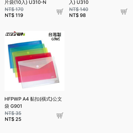
片袋(10入) U310-N
入) U310
NT$
170
NT$
140
NT$
119
NT$
98
HFPWP A4 黏扣(橫式)公文
袋 G901
NT$
35
NT$
25