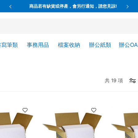
商品若有缺貨或停產，會另行通知，請您見諒!
書寫筆類
事務用品
檔案收納
辦公紙類
辦公O
共
19
項