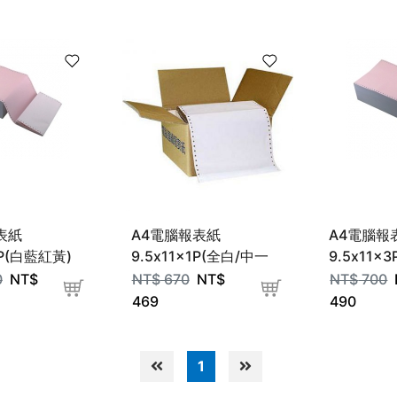
表紙
A4電腦報表紙
A4電腦報
4P(白藍紅黃)
9.5x11x1P(全白/中一
9.5x11x
刀)
刀)
0
NT$
NT$
670
NT$
NT$
700
469
490
1