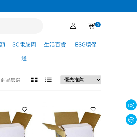
官網下單點選自取，可直接到高靖文具取貨!
0
A類
3C電腦周
生活百貨
ESG環保
邊
商品篩選