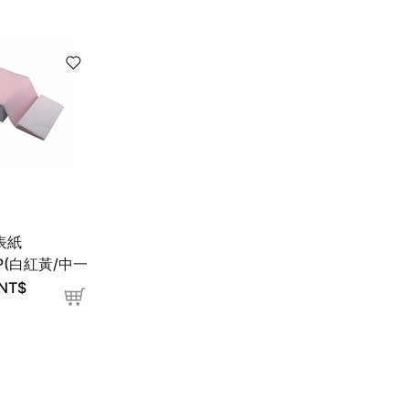
表紙
3P(白紅黃/中一
NT$