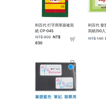
利百代 打字用單面複寫
利百代 發
紙 CP-04S
寫紙(50入)
NT$
900
NT$
NT$
140
630