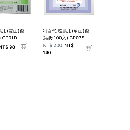
票用(雙面)複
利百代 發票用(單面)複
 CP01D
寫紙(100入) CP02S
NT$
200
NT$
NT$
98
140