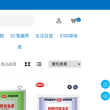
官網下單點選自取，可直接到高靖文具取貨!
0
A類
3C電腦周
生活百貨
ESG環保
邊
商品篩選