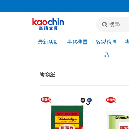
若"急件"請先來電或加LINE詢問是否有現貨!
最新活動
事務機器
客製禮贈
品
Home
辦公紙類
請款單/複寫紙
複寫紙
複寫紙