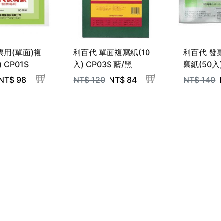
票用(單面)複
利百代 單面複寫紙(10
利百代 發
 CP01S
入) CP03S 藍/黑
寫紙(50入)
NT$
98
NT$
120
NT$
84
NT$
140