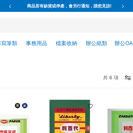
商品若有缺貨或停產，會另行通知，請您見諒!
書寫筆類
事務用品
檔案收納
辦公紙類
辦公O
共
6
項