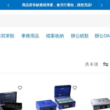
商品若有缺貨或停產，會另行通知，請您見諒!
書寫筆類
事務用品
檔案收納
辦公紙類
辦公O
共
8
項