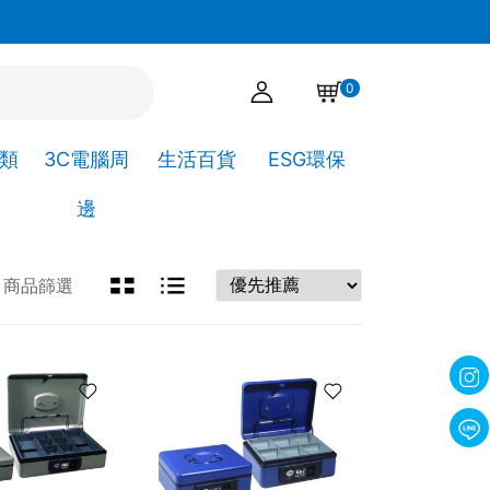
官網下單點選自取，可直接到高靖文具取貨!
0
A類
3C電腦周
生活百貨
ESG環保
邊
商品篩選