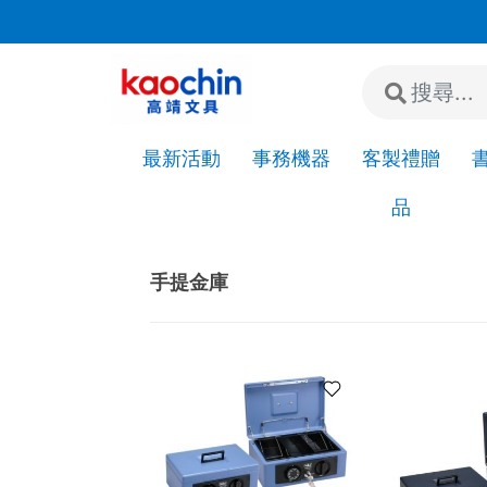
若"急件"請先來電或加LINE詢問是否有現貨!
最新活動
事務機器
客製禮贈
品
Home
事務用品
手提金庫/鑰匙箱
手提金庫
手提金庫