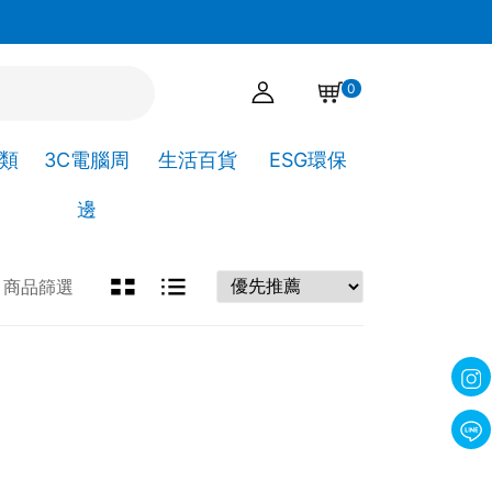
官網下單點選自取，可直接到高靖文具取貨!
0
A類
3C電腦周
生活百貨
ESG環保
邊
商品篩選