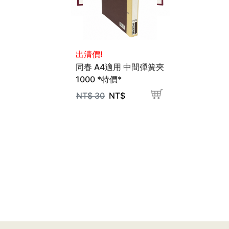
出清價!
同春 A4適用 中間彈簧夾
1000 *特價*
NT$
30
NT$