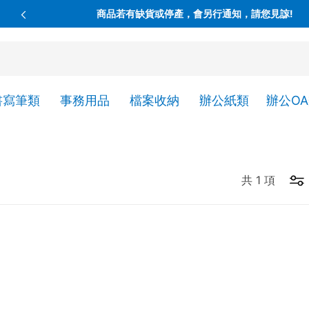
商品若有缺貨或停產，會另行通知，請您見諒!
書寫筆類
事務用品
檔案收納
辦公紙類
辦公O
共
1
項