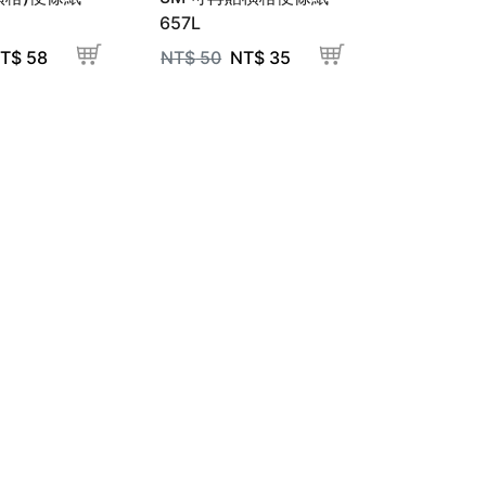
657L
T$
58
NT$
50
NT$
35