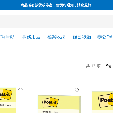
商品若有缺貨或停產，會另行通知，請您見諒!
書寫筆類
事務用品
檔案收納
辦公紙類
辦公O
共
12
項