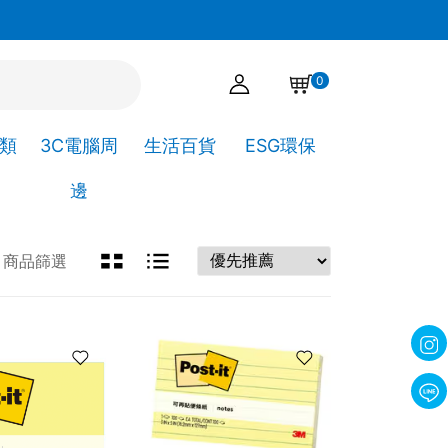
官網下單點選自取，可直接到高靖文具取貨!
0
A類
3C電腦周
生活百貨
ESG環保
邊
商品篩選