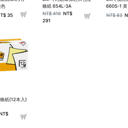
混色
條紙 654L-3A
660S-1 黃
NT$
416
NT$
T$
35
NT$
83
N
291
條紙(12本入)
NT$