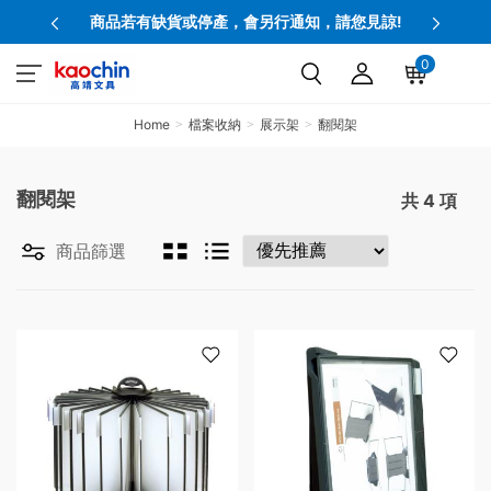
商品若有缺貨或停產，會另行通知，請您見諒!
0
Home
檔案收納
展示架
翻閱架
翻閱架
共
4
項
商品篩選