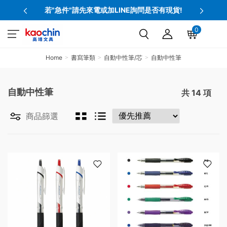
若"急件"請先來電或加LINE詢問是否有現貨!
0
Home
書寫筆類
自動中性筆/芯
自動中性筆
自動中性筆
共
14
項
商品篩選