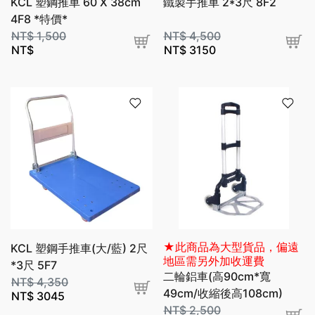
KCL 塑鋼推車 60 X 38cm
鐵製手推車 2*3尺 8F2
4F8 *特價*
NT$
1,500
NT$
4,500
NT$
NT$
3150
★此商品為大型貨品，偏遠
KCL 塑鋼手推車(大/藍) 2尺
地區需另外加收運費
*3尺 5F7
二輪鋁車(高90cm*寬
NT$
4,350
49cm/收縮後高108cm)
NT$
3045
7T2
NT$
2,500