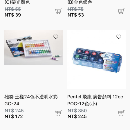
(C)螢光顏色
(B)金色銀色
NT$
55
NT$
75
NT$
39
NT$
53
雄獅 王樣24色不透明水彩
Pentel 飛龍 廣告顏料 12cc
GC-24
POC-12色(小)
NT$
245
NT$
350
NT$
172
NT$
245