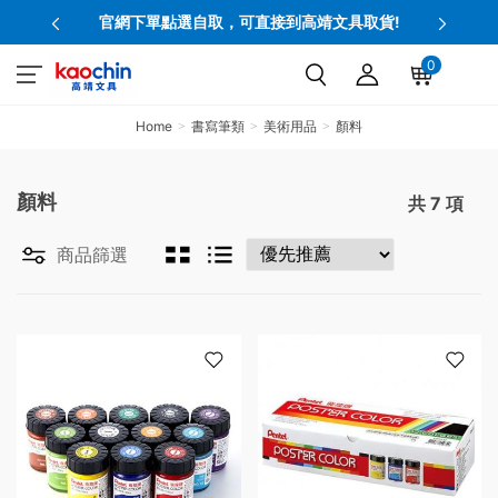
官網下單點選自取，可直接到高靖文具取貨!
0
Home
書寫筆類
美術用品
顏料
顏料
共
7
項
商品篩選