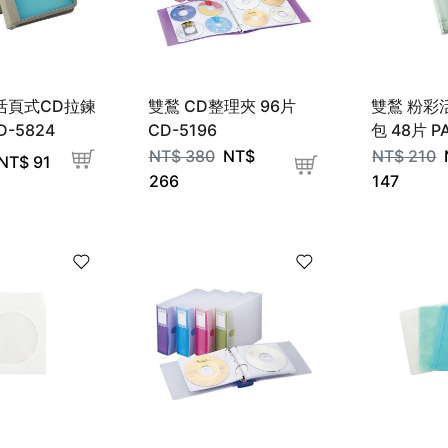
活頁式CD拉鍊
雙鶖 CD整理夾 96片
雙鶖 粉彩
D-5824
CD-5196
包 48片 P
NT$
380
NT$
NT$
210
NT$
91
266
147