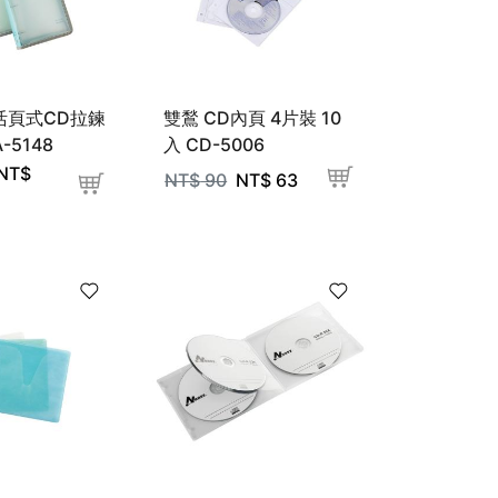
活頁式CD拉鍊
雙鶖 CD內頁 4片裝 10
A-5148
入 CD-5006
NT$
NT$
90
NT$
63