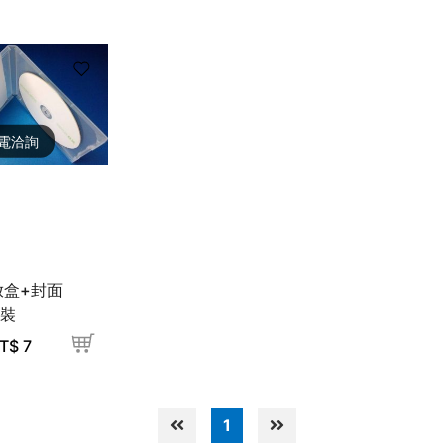
電洽詢
放盒+封面
片裝
T$
7
1