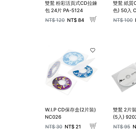
雙鶖 粉彩活頁式CD拉鍊
雙鶖 紙質
包 24片 PA-5124
色) 50入 
NT$
120
NT$
84
NT$
100
W.I.P CD保存盒(2片裝)
雙鶖 2片
NC026
(5入) 920
NT$
30
NT$
21
NT$
95
N