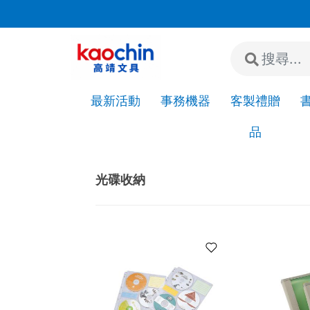
若"急件"請先來電或加LINE詢問是否有現貨!
最新活動
事務機器
客製禮贈
品
Home
3C電腦周邊
光碟
光碟收納
光碟收納