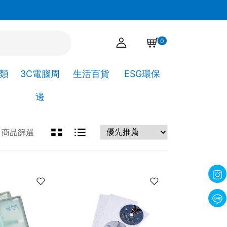
官網下單點選自取，可直接到高靖文具取貨!
0
A類
3C電腦周
生活百貨
ESG環保
邊
商品篩選