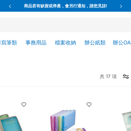
商品若有缺貨或停產，會另行通知，請您見諒!
書寫筆類
事務用品
檔案收納
辦公紙類
辦公O
共
17
項