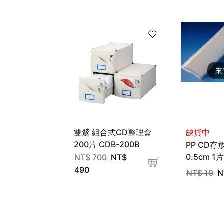
來
雙鶖 組合式CD整理盒
缺貨中
200片 CDB-200B
PP CD存
0.5cm 1
NT$
700
NT$
490
NT$
10
N