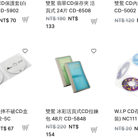
CD保護套(白
雙鶖 翡翠CD保存夾 活
雙鶖 CD內
CD-5902
頁式 24片 CD-6508
CD-5002
NT$
190
NT$
NT$
70
NT$
120
133
裝摔不破CD盒
雙鶖 冰彩活頁式CD拉鍊
W.I.P C
2-5C
包 48片 CD-5848
裝) NC111
NT$
220
NT$
T$
67
NT$
20
N
154