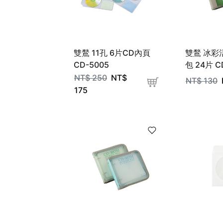
雙鶖 11孔 6片CD內頁
雙鶖 冰彩
CD-5005
包 24片 C
NT$
250
NT$
NT$
130
175