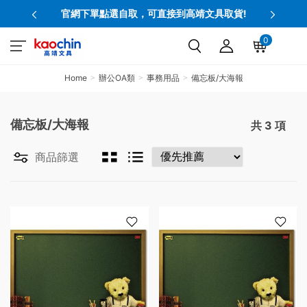
官網下單點選自取，可直接到高靖文具取貨!
0
Home
辦公OA類
事務用品
備忘板/大海報
備忘板/大海報
共
3
項
商品篩選