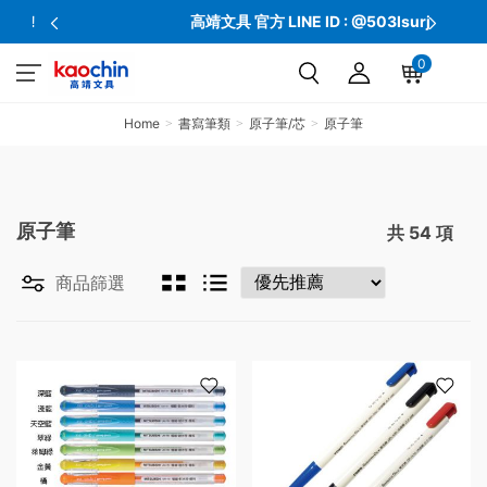
高靖文具 官方 LINE ID : @503lsurj
0
Home
書寫筆類
原子筆/芯
原子筆
原子筆
共
54
項
商品篩選