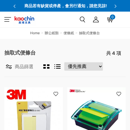
商品若有缺貨或停產，會另行通知，請您見諒!
0
Home
辦公紙類
便條紙
抽取式便條台
抽取式便條台
共
4
項
商品篩選