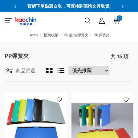
官網下單點選自取，可直接到高靖文具取貨!
0
Home
檔案收納
PP強力/彈簧夾
PP彈簧夾
PP彈簧夾
共
15
項
商品篩選