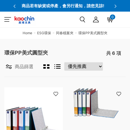
商品若有缺貨或停產，會另行通知，請您見諒!
官網下
0
Home
ESG環保
同春檔案夾
環保PP美式圓型夾
環保PP美式圓型夾
共
6
項
商品篩選