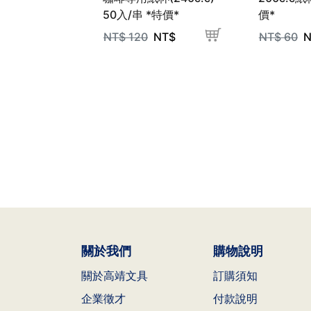
50入/串 *特價*
價*
NT$
120
NT$
NT$
60
N
關於我們
購物說明
關於高靖文具
訂購須知
企業徵才
付款說明