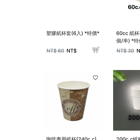
塑膠紙杯套(6入) *特價*
60cc 紙杯
個/串) *特
NT$
60
NT$
NT$
30
N
咖啡專用紙杯(240c.c)
200c.c紙