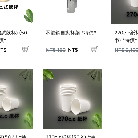
(試飲杯) (50
不鏽鋼自動杯架 *特價*
270c.c紙
價*
串) *特價*
T$
NT$
150
NT$
NT$
2,10
杯(50入) *特
270c.c紙杯(50入) *特