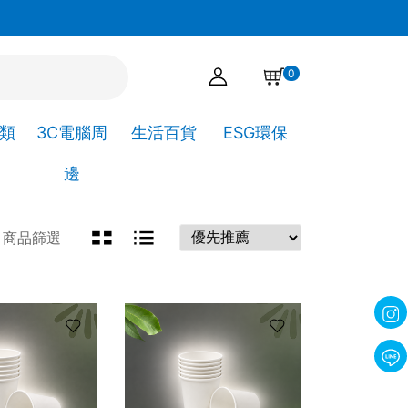
官網下單點選自取，可直接到高靖文具取貨!
0
A類
3C電腦周
生活百貨
ESG環保
邊
商品篩選