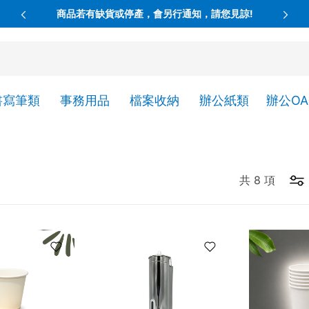
商品若有缺貨或停產，會另行通知，請您見諒!
書寫筆類
事務用品
檔案收納
辦公紙類
辦公O
共
8
項