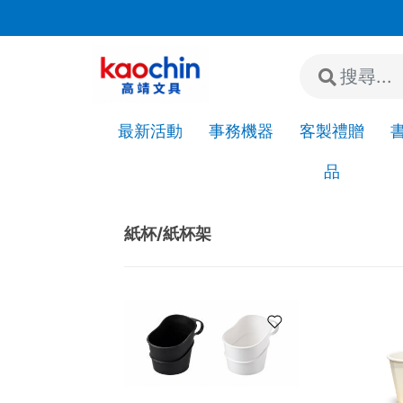
若"急件"請先來電或加LINE詢問是否有現貨!
最新活動
事務機器
客製禮贈
品
Home
生活百貨
飲料 / 礦泉水
紙杯/紙杯架
紙杯/紙杯架