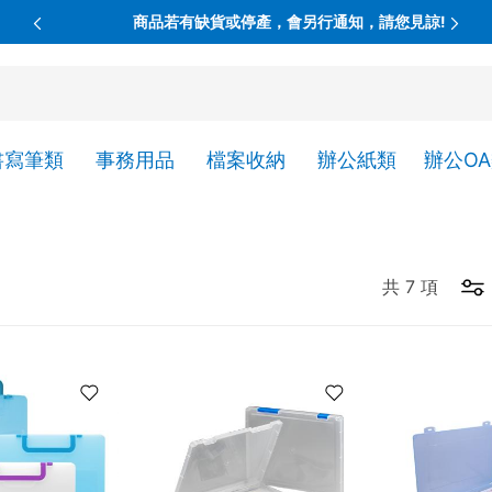
商品若有缺貨或停產，會另行通知，請您見諒!
書寫筆類
事務用品
檔案收納
辦公紙類
辦公O
共
7
項