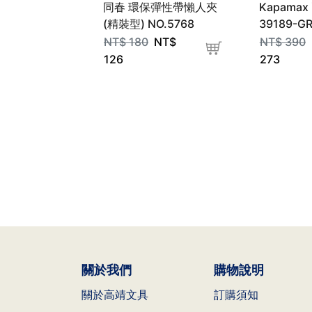
同春 環保彈性帶懶人夾
Kapama
(精裝型) NO.5768
39189-G
NT$
180
NT$
NT$
390
126
273
關於我們
購物說明
關於高靖文具
訂購須知