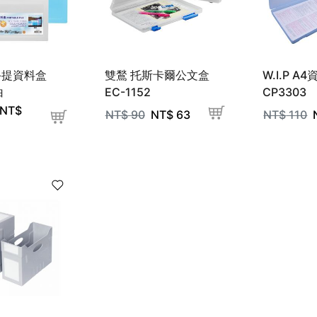
B4手提資料盒
雙鶖 托斯卡爾公文盒
W.I.P A
白
EC-1152
CP3303
NT$
NT$
90
NT$
63
NT$
110