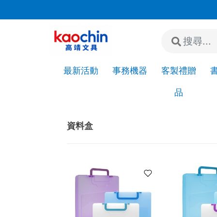
若"急件"請先來電或加LINE詢問是否有現貨!
最新活動
事務機器
客製禮贈
品
Home
檔案收納
資料盒
資料盒
資料盒