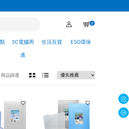
官網下單點選自取，可直接到高靖文具取貨!
0
A類
3C電腦周
生活百貨
ESG環保
邊
商品篩選