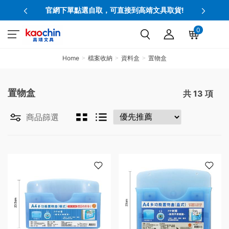
官網下單點選自取，可直接到高靖文具取貨!
0
Home
檔案收納
資料盒
置物盒
置物盒
共
13
項
商品篩選