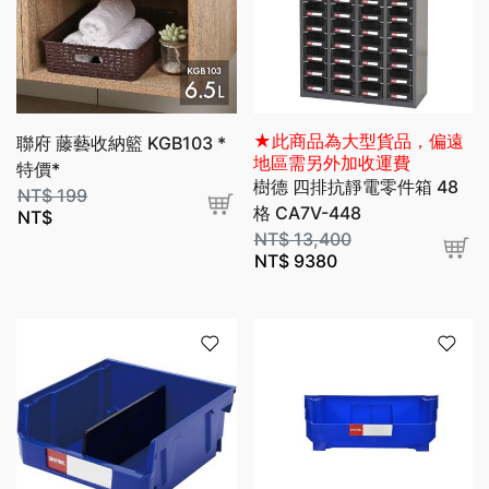
★此商品為大型貨品，偏遠
聯府 藤藝收納籃 KGB103 *
地區需另外加收運費
特價*
樹德 四排抗靜電零件箱 48
NT$
199
格 CA7V-448
NT$
NT$
13,400
NT$
9380