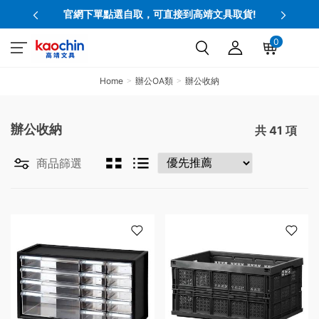
官網下單點選自取，可直接到高靖文具取貨!
0
Home
辦公OA類
辦公收納
辦公收納
共
41
項
商品篩選