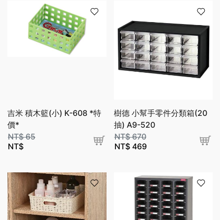
吉米 積木籃(小) K-608 *特
樹德 小幫手零件分類箱(20
價*
抽) A9-520
NT$
65
NT$
670
NT$
NT$
469