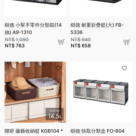
樹德 小幫手零件分類箱(14
樹德 耐重折疊籃(大) FB-
抽) A9-1310
5336
NT$
1,090
NT$
940
NT$
763
NT$
658
聯府 藤藝收納籃 KGB104 *
樹德 快取分類盒 FO-604