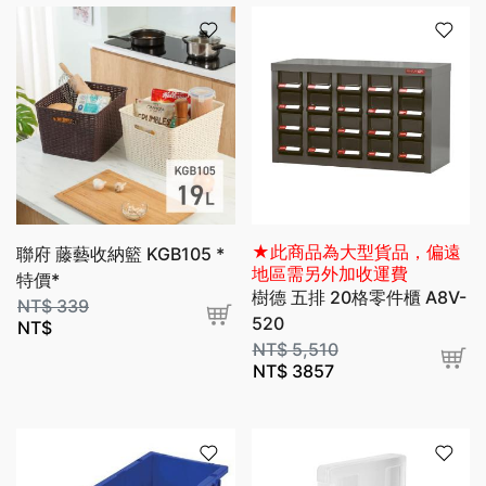
★此商品為大型貨品，偏遠
聯府 藤藝收納籃 KGB105 *
地區需另外加收運費
特價*
樹德 五排 20格零件櫃 A8V-
NT$
339
520
NT$
NT$
5,510
NT$
3857