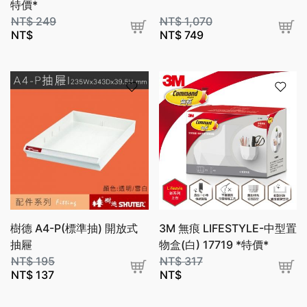
特價*
NT$
249
NT$
1,070
NT$
NT$
749
樹德 A4-P(標準抽) 開放式
3M 無痕 LIFESTYLE-中型置
抽屜
物盒(白) 17719 *特價*
NT$
195
NT$
317
NT$
137
NT$