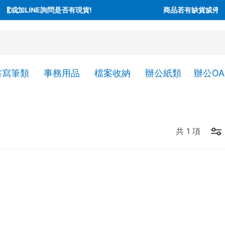
有現貨!
商品若有缺貨或停產，會另行通知，請您見
書寫筆類
事務用品
檔案收納
辦公紙類
辦公O
共
1
項