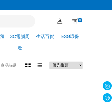
諒!
官網下單點選自取，可直接到高靖文具取貨!
0
A類
3C電腦周
生活百貨
ESG環保
邊
商品篩選