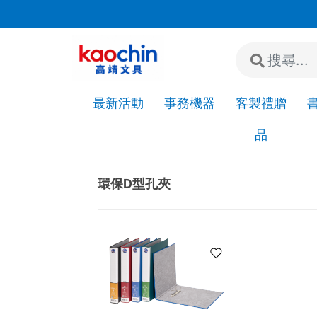
3lsurj
若"急件"請先來電或加LINE詢問是否
最新活動
事務機器
客製禮贈
品
Home
ESG環保
同春檔案夾
環保D型孔夾
環保D型孔夾