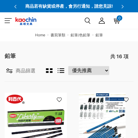
商品若有缺貨或停產，會另行通知，請您見諒!
0
Home
書寫筆類
鉛筆/色鉛筆
鉛筆
鉛筆
共
16
項
商品篩選