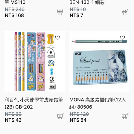
筆 MS110
BEN-132-1 細芯
NT$
240
NT$
10
NT$
168
NT$
7
利百代 小天使學前皮頭鉛筆
MONA 高級素描鉛筆(12入
(2B) CB-202
組) 80506
NT$
60
NT$
120
NT$
42
NT$
84