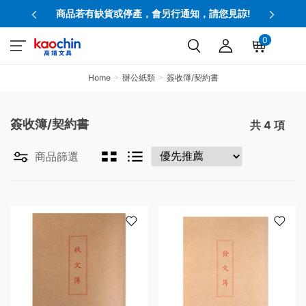
商品若有缺貨或停產，會另行通知，請您見諒!
0
Home
辦公紙類
簽收簿/契約書
簽收簿/契約書
共
4
項
商品篩選