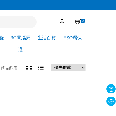
高靖文具 官方 LINE ID : @503lsurj
0
A類
3C電腦周
生活百貨
ESG環保
邊
商品篩選