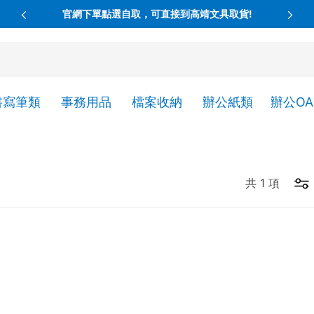
官網下單點選自取，可直接到高靖文具取貨!
書寫筆類
事務用品
檔案收納
辦公紙類
辦公O
共
1
項