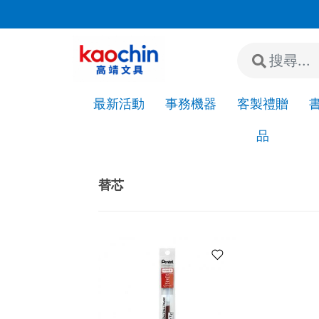
商品若有缺貨或停產，會另行通知，請您見諒!
最新活動
事務機器
客製禮贈
品
Home
書寫筆類
筆座
替芯
替芯