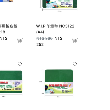
章專用橡皮板
W.I.P 印章墊 NC3122
218
(A4)
NT$
NT$
360
NT$
252