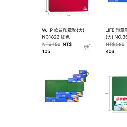
W.I.P 軟質印章墊(大)
LIFE 印
NC1822 紅色
(大) NO.3
NT$
150
NT$
NT$
580
105
406