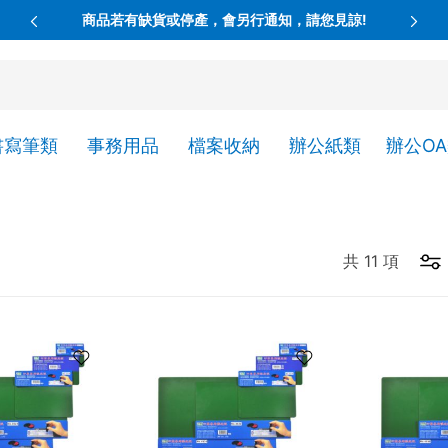
商品若有缺貨或停產，會另行通知，請您見諒!
書寫筆類
事務用品
檔案收納
辦公紙類
辦公O
共
11
項