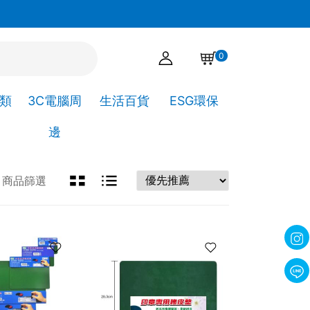
官網下單點選自取，可直接到高靖文具取貨!
0
A類
3C電腦周
生活百貨
ESG環保
邊
商品篩選