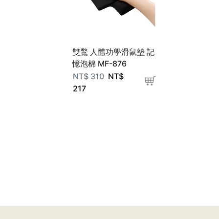
雙鶖 人體功學滑鼠墊 記
憶泡棉 MF-876
NT$
310
NT$
217