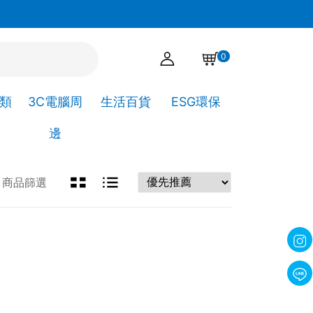
官網下單點選自取，可直接到高靖文具取貨!
0
A類
3C電腦周
生活百貨
ESG環保
邊
商品篩選