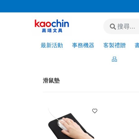
若"急件"請先來電或加LINE詢問是否有現貨!
最新活動
事務機器
客製禮贈
品
Home
3C電腦周邊
配件
滑鼠墊
滑鼠墊