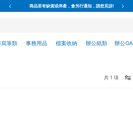
商品若有缺貨或停產，會另行通知，請您見諒!
書寫筆類
事務用品
檔案收納
辦公紙類
辦公O
共
1
項