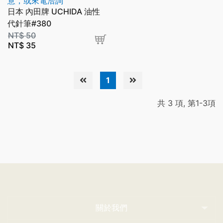
意，或來電洽詢
日本 內田牌 UCHIDA 油性
代針筆#380
NT$
50
NT$
35
1
共 3 項, 第1-3項
關於我們