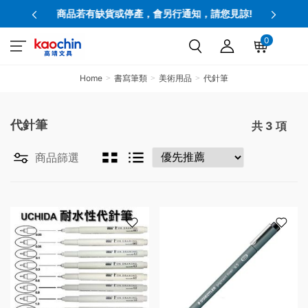
商品若有缺貨或停產，會另行通知，請您見諒!
0
Home
書寫筆類
美術用品
代針筆
代針筆
共
3
項
商品篩選